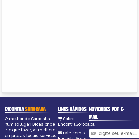
ENCONTRA
SOROCABA
LINKS RÁPIDOS
NOVIDADES POR E-
MAIL
O melhor de Sorocaba
Sobre
num só lugar! Dicas, onde
EncontraSorocaba
ir, o que fazer, as melhores
Fale com o
empresas, locais, serviços
EncontraSorocaba