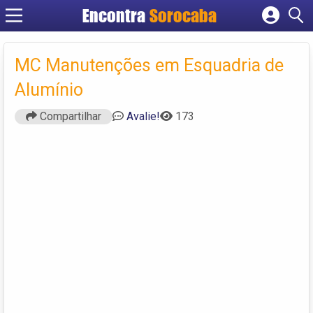
Encontra
Sorocaba
Cadastrar empresa
Fazer login
MC Manutenções em Esquadria de
Criar conta
Alumínio
Compartilhar
Avalie!
173