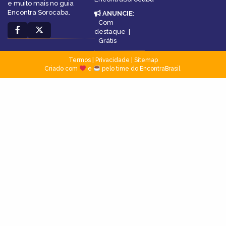
e muito mais no guia
Encontra Sorocaba.
ANUNCIE
:
Com
destaque
|
Grátis
Termos
|
Privacidade
|
Sitemap
Criado com
e
pelo time do EncontraBrasil