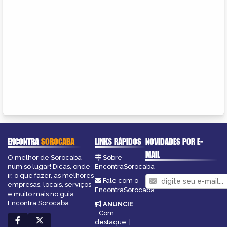
ENCONTRA
SOROCABA
LINKS RÁPIDOS
NOVIDADES POR E-
MAIL
O melhor de Sorocaba
Sobre
num só lugar! Dicas, onde
EncontraSorocaba
ir, o que fazer, as melhores
Fale com o
empresas, locais, serviços
EncontraSorocaba
e muito mais no guia
Encontra Sorocaba.
ANUNCIE
:
Com
destaque
|