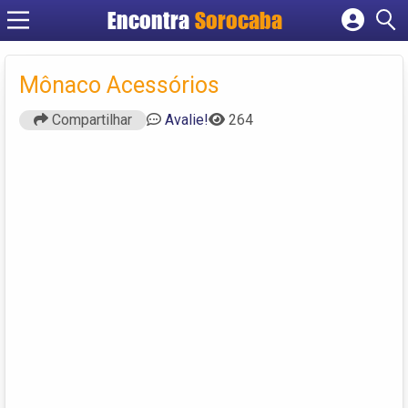
Encontra
Sorocaba
Cadastrar empresa
Fazer login
Mônaco Acessórios
Criar conta
Compartilhar
Avalie!
264