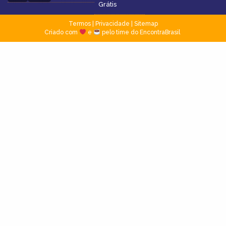
Grátis
Termos
|
Privacidade
|
Sitemap
Criado com
e
pelo time do EncontraBrasil