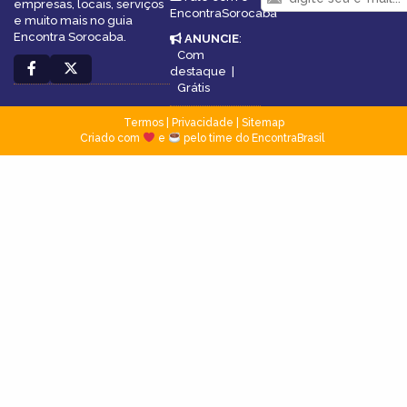
empresas, locais, serviços
EncontraSorocaba
e muito mais no guia
Encontra Sorocaba.
ANUNCIE
:
Com
destaque
|
Grátis
Termos
|
Privacidade
|
Sitemap
Criado com
e
pelo time do EncontraBrasil