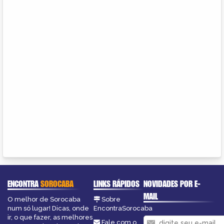
ENCONTRA
SOROCABA
LINKS RÁPIDOS
NOVIDADES POR E-
MAIL
O melhor de Sorocaba
Sobre
num só lugar! Dicas, onde
EncontraSorocaba
ir, o que fazer, as melhores
Fale com o