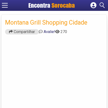
Encontra
Sorocaba
Cadastrar empresa
Fazer login
Montana Grill Shopping Cidade
Criar conta
Compartilhar
Avalie!
270