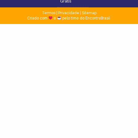
Grátis
Termos
|
Privacidade
|
Sitemap
Criado com
e
pelo time do EncontraBrasil