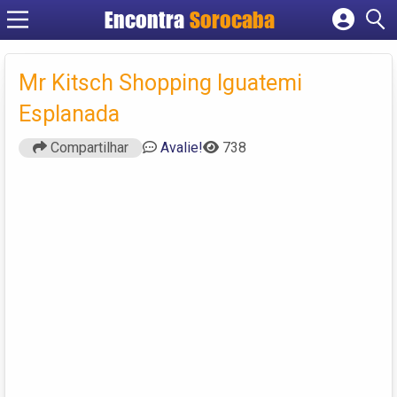
Encontra
Sorocaba
Cadastrar empresa
Fazer login
Mr Kitsch Shopping Iguatemi
Criar conta
Esplanada
Compartilhar
Avalie!
738