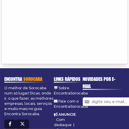
ENCONTRA
SOROCABA
LINKS RÁPIDOS
NOVIDADES POR E-
MAIL
O melhor de Sorocaba
Sobre
num só lugar! Dicas, onde
EncontraSorocaba
ir, o que fazer, as melhores
Fale com o
empresas, locais, serviços
EncontraSorocaba
e muito mais no guia
Encontra Sorocaba.
ANUNCIE
:
Com
destaque
|