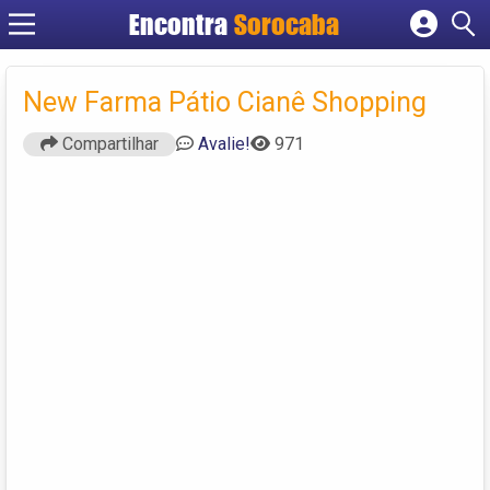
Encontra
Sorocaba
Cadastrar empresa
Fazer login
New Farma Pátio Cianê Shopping
Criar conta
Compartilhar
Avalie!
971