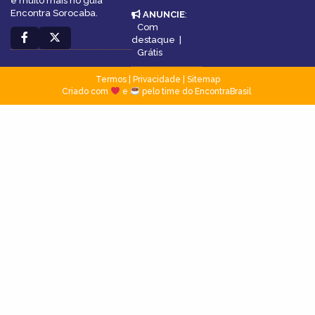
e muito mais no guia
Encontra Sorocaba.
ANUNCIE
:
Com
destaque
|
Grátis
Termos
|
Privacidade
|
Sitemap
Criado com
e
pelo time do EncontraBrasil