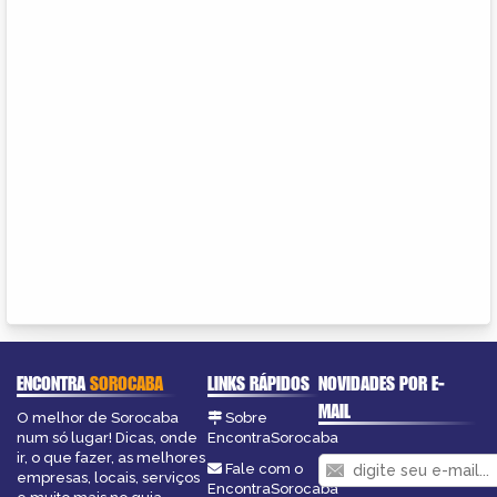
ENCONTRA
SOROCABA
LINKS RÁPIDOS
NOVIDADES POR E-
MAIL
O melhor de Sorocaba
Sobre
num só lugar! Dicas, onde
EncontraSorocaba
ir, o que fazer, as melhores
Fale com o
empresas, locais, serviços
EncontraSorocaba