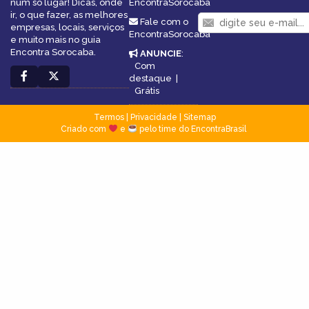
num só lugar! Dicas, onde
EncontraSorocaba
ir, o que fazer, as melhores
Fale com o
empresas, locais, serviços
EncontraSorocaba
e muito mais no guia
Encontra Sorocaba.
ANUNCIE
:
Com
destaque
|
Grátis
Termos
|
Privacidade
|
Sitemap
Criado com
e
pelo time do EncontraBrasil