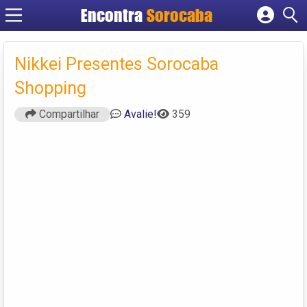
Encontra
Sorocaba
Cadastrar empresa
Fazer login
Nikkei Presentes Sorocaba
Criar conta
Shopping
Compartilhar
Avalie!
359