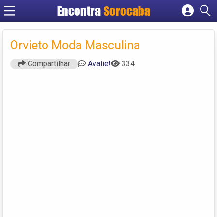
Encontra
Sorocaba
Cadastrar empresa
Fazer login
Orvieto Moda Masculina
Criar conta
Compartilhar
Avalie!
334