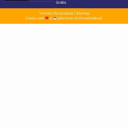
Grátis
Termos
|
Privacidade
|
Sitemap
Criado com
e
pelo time do EncontraBrasil