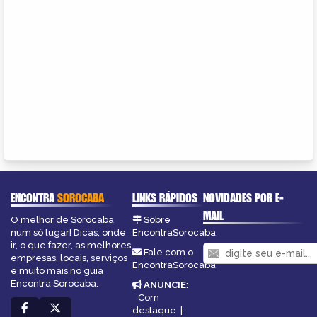
ENCONTRA
SOROCABA
LINKS RÁPIDOS
NOVIDADES POR E-
MAIL
O melhor de Sorocaba
Sobre
num só lugar! Dicas, onde
EncontraSorocaba
ir, o que fazer, as melhores
Fale com o
empresas, locais, serviços
EncontraSorocaba
e muito mais no guia
Encontra Sorocaba.
ANUNCIE
:
Com
destaque
|