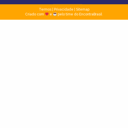
Termos
|
Privacidade
|
Sitemap
Criado com
e
pelo time do EncontraBrasil