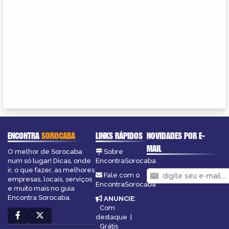
ENCONTRA
SOROCABA
LINKS RÁPIDOS
NOVIDADES POR E-
MAIL
O melhor de Sorocaba
Sobre
num só lugar! Dicas, onde
EncontraSorocaba
ir, o que fazer, as melhores
Fale com o
empresas, locais, serviços
EncontraSorocaba
e muito mais no guia
Encontra Sorocaba.
ANUNCIE
:
Com
destaque
|
Grátis