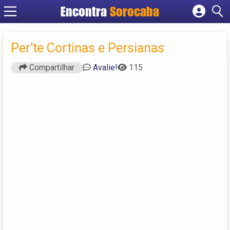
Encontra
Sorocaba
Cadastrar empresa
Fazer login
Per’te Cortinas e Persianas
Criar conta
Compartilhar
Avalie!
115