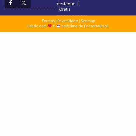
destaque
|
Grátis
Termos
|
Privacidade
|
Sitemap
Criado com
e
pelo time do EncontraBrasil