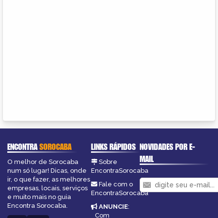
ENCONTRA
SOROCABA
LINKS RÁPIDOS
NOVIDADES POR E-
MAIL
O melhor de Sorocaba
Sobre
num só lugar! Dicas, onde
EncontraSorocaba
ir, o que fazer, as melhores
Fale com o
empresas, locais, serviços
EncontraSorocaba
e muito mais no guia
Encontra Sorocaba.
ANUNCIE
:
Com