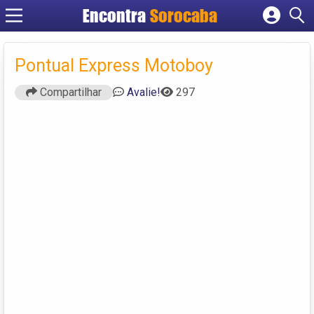
Encontra
Sorocaba
Cadastrar empresa
Fazer login
Pontual Express Motoboy
Criar conta
Compartilhar
Avalie!
297