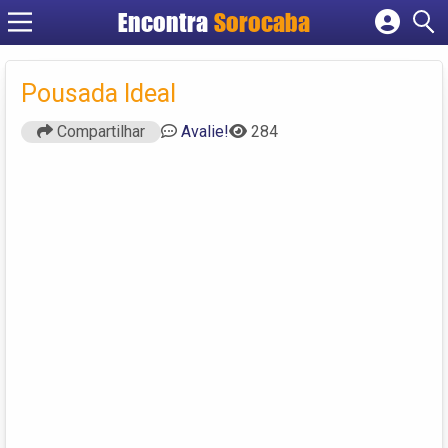
Encontra
Sorocaba
Cadastrar empresa
Fazer login
Pousada Ideal
Criar conta
Compartilhar
Avalie!
284