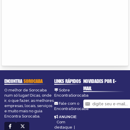
ENCONTRA
SOROCABA
LINKS RÁPIDOS
NOVIDADES POR E-
MAIL
O melhor de Sorocaba
Sobre
num só lugar! Dicas, onde
EncontraSorocaba
ir, o que fazer, as melhores
Fale com o
empresas, locais, serviços
EncontraSorocaba
e muito mais no guia
Encontra Sorocaba.
ANUNCIE
:
Com
destaque
|