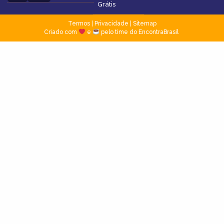
Grátis
Termos
|
Privacidade
|
Sitemap
Criado com
e
pelo time do EncontraBrasil