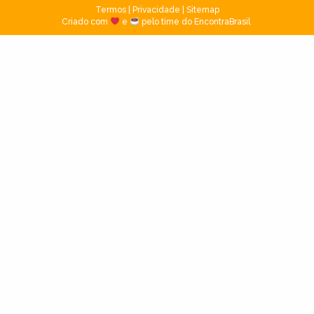
Termos
|
Privacidade
|
Sitemap
Criado com
e
pelo time do EncontraBrasil