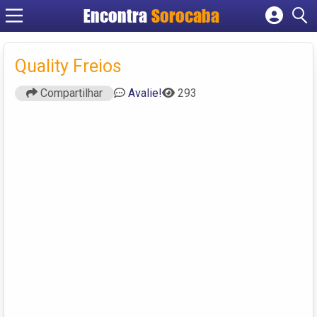
Encontra
Sorocaba
Cadastrar empresa
Fazer login
Quality Freios
Criar conta
Compartilhar
Avalie!
293