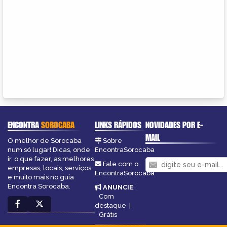
ENCONTRA
SOROCABA
LINKS RÁPIDOS
NOVIDADES POR E-
MAIL
O melhor de Sorocaba
Sobre
num só lugar! Dicas, onde
EncontraSorocaba
ir, o que fazer, as melhores
Fale com o
empresas, locais, serviços
EncontraSorocaba
e muito mais no guia
Encontra Sorocaba.
ANUNCIE
:
Com
destaque
|
Grátis