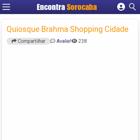
Encontra
Sorocaba
Cadastrar empresa
Fazer login
Quiosque Brahma Shopping Cidade
Criar conta
Compartilhar
Avalie!
238