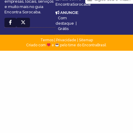
empresas, locais, serviços
EncontraSorocaba
e muito mais no guia
Encontra Sorocaba.
ANUNCIE
:
Com
destaque
|
Grátis
Termos
|
Privacidade
|
Sitemap
Criado com
e
pelo time do EncontraBrasil