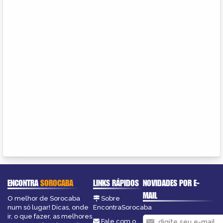
ENCONTRA
SOROCABA
LINKS RÁPIDOS
NOVIDADES POR E-
MAIL
O melhor de Sorocaba
Sobre
num só lugar! Dicas, onde
EncontraSorocaba
ir, o que fazer, as melhores
Fale com o