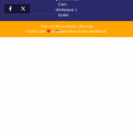
Com
destaque
|
Grátis
Termos
|
Privacidade
|
Sitemap
Criado com
e
pelo time do EncontraBrasil