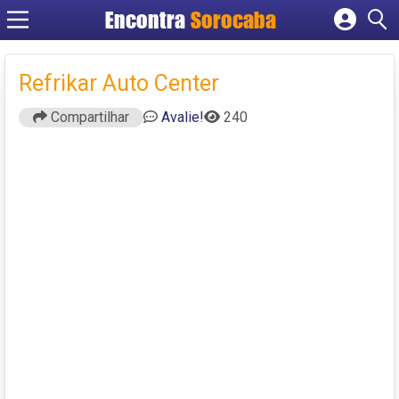
Encontra
Sorocaba
Cadastrar empresa
Fazer login
Refrikar Auto Center
Criar conta
Compartilhar
Avalie!
240