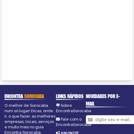
ENCONTRA
SOROCABA
LINKS RÁPIDOS
NOVIDADES POR E-
MAIL
O melhor de Sorocaba
Sobre
num só lugar! Dicas, onde
EncontraSorocaba
ir, o que fazer, as melhores
Fale com o
empresas, locais, serviços
EncontraSorocaba
e muito mais no guia
Encontra Sorocaba.
ANUNCIE
: