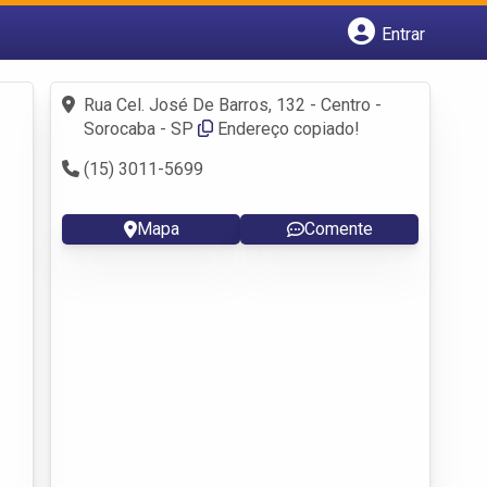
Entrar
Cadastrar empresa
Fazer login
Rua Cel. José De Barros, 132 - Centro -
Criar conta
Sorocaba - SP
Endereço copiado!
(15) 3011-5699
Mapa
Comente