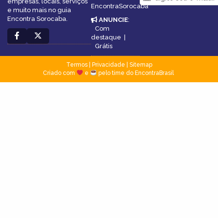
empresas, locais, serviços
EncontraSorocaba
e muito mais no guia
Encontra Sorocaba.
ANUNCIE
:
Com
destaque
|
Grátis
Termos
|
Privacidade
|
Sitemap
Criado com
e
pelo time do EncontraBrasil