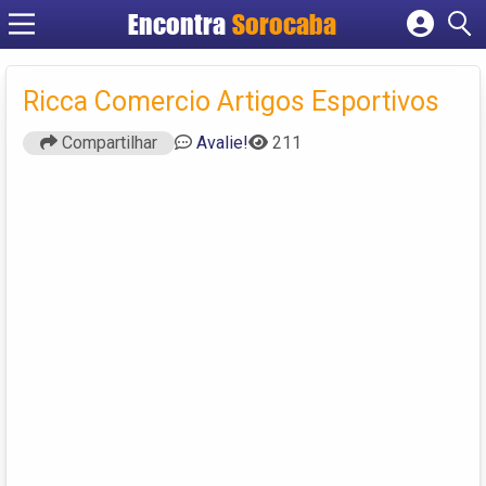
Encontra
Sorocaba
Cadastrar empresa
Fazer login
Ricca Comercio Artigos Esportivos
Criar conta
Compartilhar
Avalie!
211