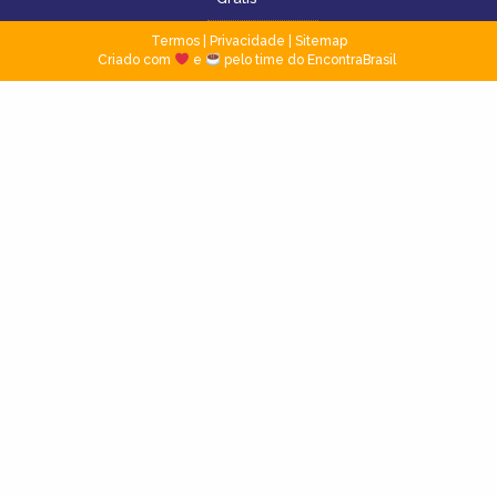
Termos
|
Privacidade
|
Sitemap
Criado com
e
pelo time do EncontraBrasil