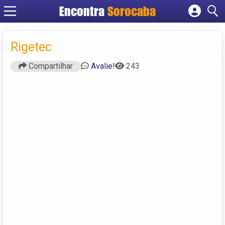
Encontra
Sorocaba
Cadastrar empresa
Fazer login
Rigetec
Criar conta
Compartilhar
Avalie!
243