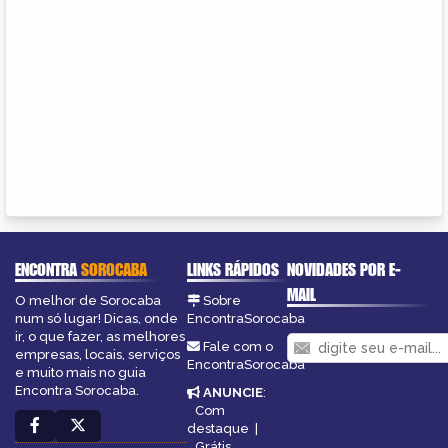
ENCONTRA
SOROCABA
LINKS RÁPIDOS
NOVIDADES POR E-
MAIL
O melhor de Sorocaba
Sobre
num só lugar! Dicas, onde
EncontraSorocaba
ir, o que fazer, as melhores
Fale com o
empresas, locais, serviços
EncontraSorocaba
e muito mais no guia
Encontra Sorocaba.
ANUNCIE
:
Com
destaque
|
Grátis