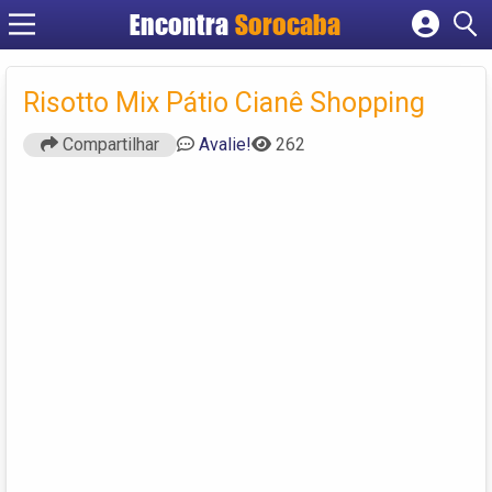
Encontra
Sorocaba
Cadastrar empresa
Fazer login
Risotto Mix Pátio Cianê Shopping
Criar conta
Compartilhar
Avalie!
262