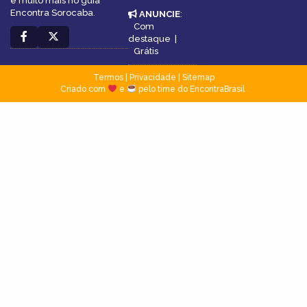
e muito mais no guia
Encontra Sorocaba.
ANUNCIE
:
Com
destaque
|
Grátis
Termos
|
Privacidade
|
Sitemap
Criado com
e
pelo time do EncontraBrasil