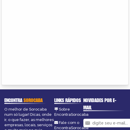
ENCONTRA
SOROCABA
LINKS RÁPIDOS
NOVIDADES POR E-
MAIL
O melhor de Sorocaba
Sobre
num só lugar! Dicas, onde
EncontraSorocaba
ir, o que fazer, as melhores
Fale com o
empresas, locais, serviços
EncontraSorocaba