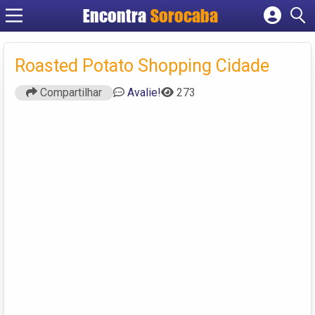
Encontra
Sorocaba
Cadastrar empresa
Fazer login
Roasted Potato Shopping Cidade
Criar conta
Compartilhar
Avalie!
273