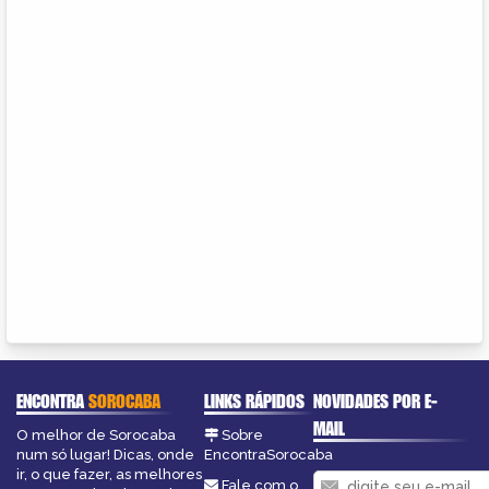
ENCONTRA
SOROCABA
LINKS RÁPIDOS
NOVIDADES POR E-
MAIL
O melhor de Sorocaba
Sobre
num só lugar! Dicas, onde
EncontraSorocaba
ir, o que fazer, as melhores
Fale com o