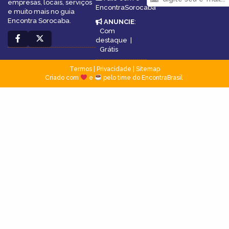
empresas, locais, serviços
EncontraSorocaba
e muito mais no guia
Encontra Sorocaba.
ANUNCIE
:
Com
destaque
|
Grátis
Termos
|
Privacidade
|
Sitemap
Criado com
e
pelo time do EncontraBrasil