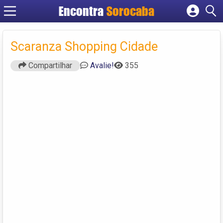
Encontra
Sorocaba
Cadastrar empresa
Fazer login
Scaranza Shopping Cidade
Criar conta
Compartilhar
Avalie!
355