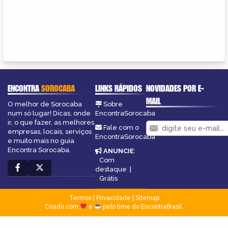
ENCONTRA
SOROCABA
LINKS RÁPIDOS
NOVIDADES POR E-
MAIL
O melhor de Sorocaba
Sobre
num só lugar! Dicas, onde
EncontraSorocaba
ir, o que fazer, as melhores
Fale com o
empresas, locais, serviços
EncontraSorocaba
e muito mais no guia
Encontra Sorocaba.
ANUNCIE
:
Com
destaque
|
Grátis
Termos
|
Privacidade
|
Sitemap
Criado com
e
pelo time do EncontraBrasil