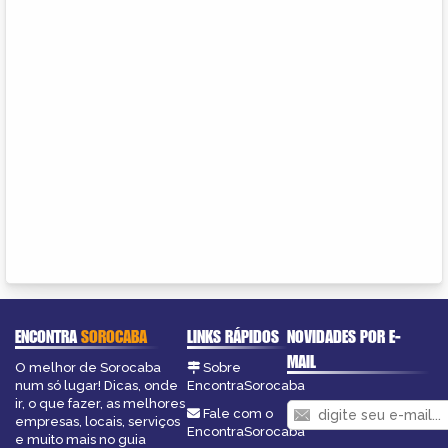
ENCONTRA
SOROCABA
LINKS RÁPIDOS
NOVIDADES POR E-
MAIL
O melhor de Sorocaba
Sobre
num só lugar! Dicas, onde
EncontraSorocaba
ir, o que fazer, as melhores
Fale com o
empresas, locais, serviços
EncontraSorocaba
e muito mais no guia