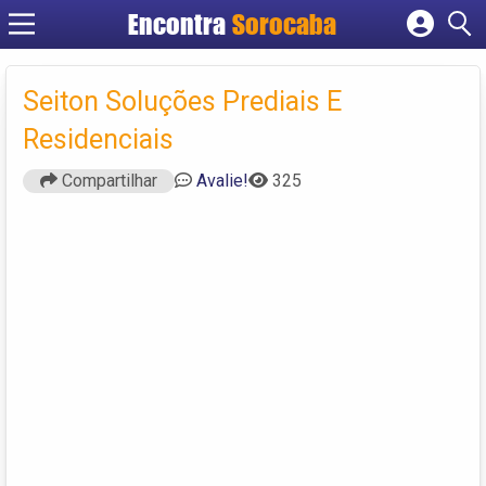
Encontra
Sorocaba
Cadastrar empresa
Fazer login
Seiton Soluções Prediais E
Criar conta
Residenciais
Compartilhar
Avalie!
325