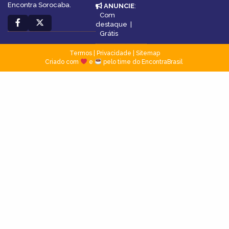
Encontra Sorocaba.
ANUNCIE
:
Com
destaque
|
Grátis
Termos
|
Privacidade
|
Sitemap
Criado com
e
pelo time do EncontraBrasil