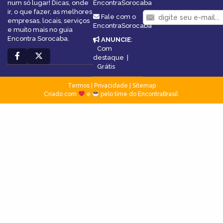
num só lugar! Dicas, onde
EncontraSorocaba
ir, o que fazer, as melhores
Fale com o
empresas, locais, serviços
EncontraSorocaba
e muito mais no guia
Encontra Sorocaba.
ANUNCIE
:
Com
destaque
|
Grátis
Termos
|
Privacidade
|
Sitemap
Criado com
e
pelo time do EncontraBrasil