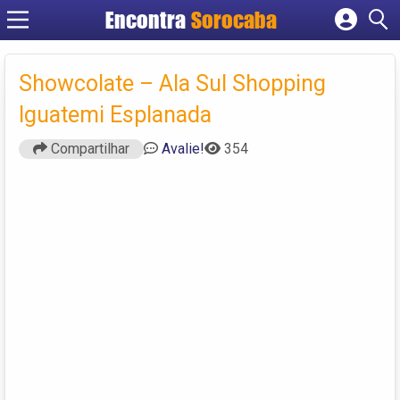
Encontra
Sorocaba
Cadastrar empresa
Fazer login
Showcolate – Ala Sul Shopping
Criar conta
Iguatemi Esplanada
Compartilhar
Avalie!
354