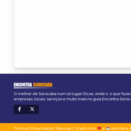
ENCONTRA
SOROCABA
O melhor de Sorocaba num só lugar! Dicas, onde ir, o que fazer
empresas, locais, serviços e muito mais no guia Encontra Soroc
Termos
|
Privacidade
|
Sitemap
Criado com
e
pelo time 