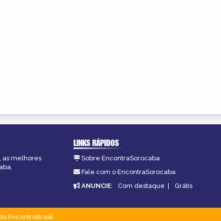
LINKS RÁPIDOS
, as melhores
Sobre EncontraSorocaba
aba.
Fale com o EncontraSorocaba
ANUNCIE
:
Com destaque
|
Grátis
do EncontraBrasil