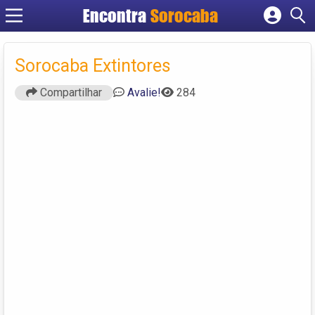
Encontra
Sorocaba
Cadastrar empresa
Fazer login
Sorocaba Extintores
Criar conta
Compartilhar
Avalie!
284