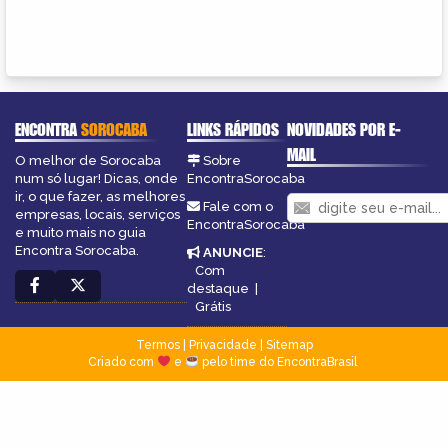
ENCONTRA
SOROCABA
LINKS RÁPIDOS
NOVIDADES POR E-
MAIL
O melhor de Sorocaba
Sobre
num só lugar! Dicas, onde
EncontraSorocaba
ir, o que fazer, as melhores
Fale com o
empresas, locais, serviços
EncontraSorocaba
e muito mais no guia
Encontra Sorocaba.
ANUNCIE
:
Com
destaque
|
Grátis
Termos
|
Privacidade
|
Sitemap
Criado com
e
pelo time do EncontraBrasil