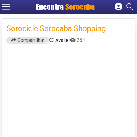
Encontra
Sorocaba
Cadastrar empresa
Fazer login
Sorocicle Sorocaba Shopping
Criar conta
Compartilhar
Avalie!
264