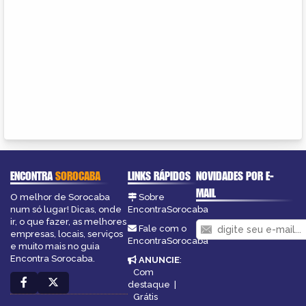
ENCONTRA
SOROCABA
LINKS RÁPIDOS
NOVIDADES POR E-
MAIL
O melhor de Sorocaba
Sobre
num só lugar! Dicas, onde
EncontraSorocaba
ir, o que fazer, as melhores
Fale com o
empresas, locais, serviços
EncontraSorocaba
e muito mais no guia
Encontra Sorocaba.
ANUNCIE
:
Com
destaque
|
Grátis