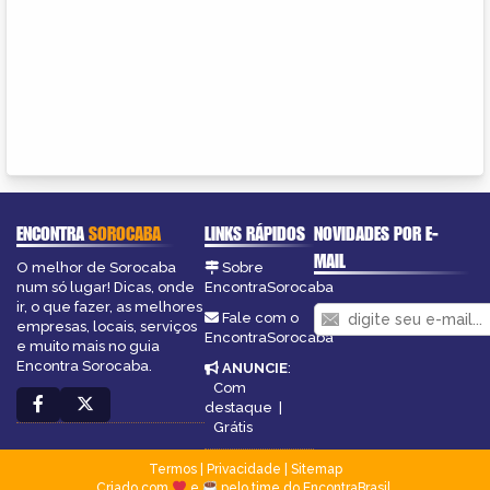
ENCONTRA
SOROCABA
LINKS RÁPIDOS
NOVIDADES POR E-
MAIL
O melhor de Sorocaba
Sobre
num só lugar! Dicas, onde
EncontraSorocaba
ir, o que fazer, as melhores
Fale com o
empresas, locais, serviços
EncontraSorocaba
e muito mais no guia
Encontra Sorocaba.
ANUNCIE
:
Com
destaque
|
Grátis
Termos
|
Privacidade
|
Sitemap
Criado com
e
pelo time do EncontraBrasil