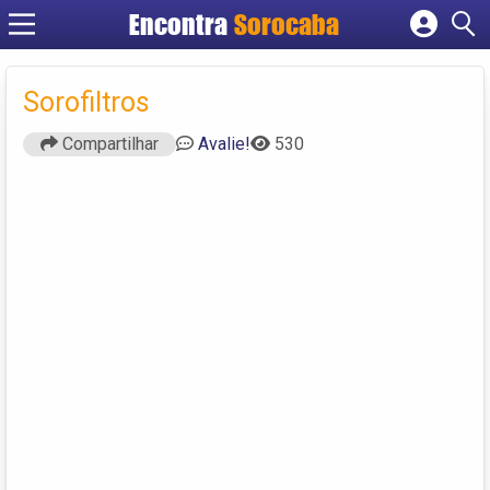
Encontra
Sorocaba
Cadastrar empresa
Fazer login
Sorofiltros
Criar conta
Compartilhar
Avalie!
530