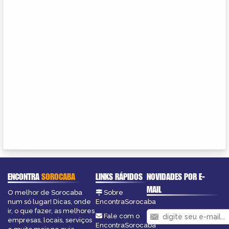
ENCONTRA
SOROCABA
LINKS RÁPIDOS
NOVIDADES POR E-
MAIL
O melhor de Sorocaba
Sobre
num só lugar! Dicas, onde
EncontraSorocaba
ir, o que fazer, as melhores
Fale com o
empresas, locais, serviços
EncontraSorocaba