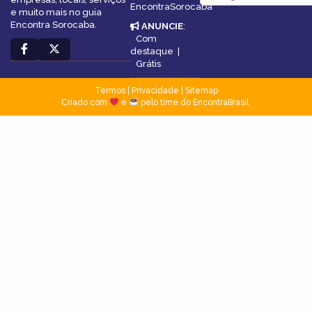
EncontraSorocaba
e muito mais no guia
Encontra Sorocaba.
ANUNCIE
:
Com
destaque
|
Grátis
Termos
|
Privacidade
|
Sitemap
Criado com
e
pelo time do EncontraBrasil