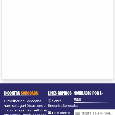
ENCONTRA
SOROCABA
LINKS RÁPIDOS
NOVIDADES POR E-
MAIL
O melhor de Sorocaba
Sobre
num só lugar! Dicas, onde
EncontraSorocaba
ir, o que fazer, as melhores
Fale com o
empresas, locais, serviços