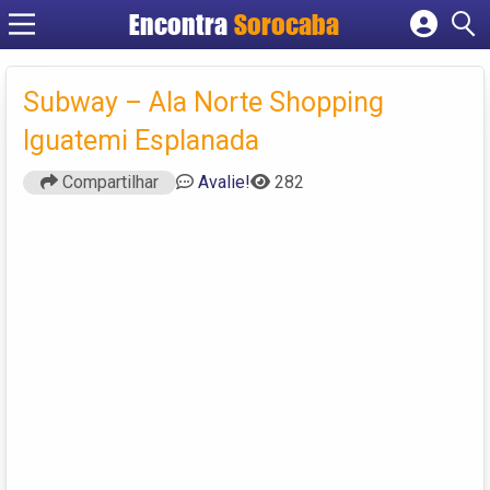
Encontra
Sorocaba
Cadastrar empresa
Fazer login
Subway – Ala Norte Shopping
Criar conta
Iguatemi Esplanada
Compartilhar
Avalie!
282