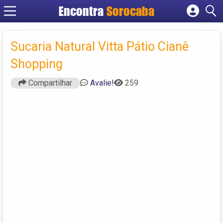
Encontra
Sorocaba
Cadastrar empresa
Fazer login
Sucaria Natural Vitta Pátio Cianê
Criar conta
Shopping
Compartilhar
Avalie!
259