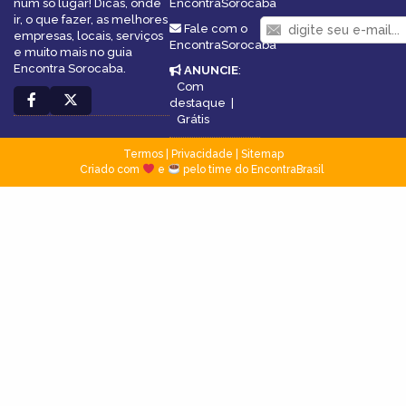
num só lugar! Dicas, onde
EncontraSorocaba
ir, o que fazer, as melhores
Fale com o
empresas, locais, serviços
EncontraSorocaba
e muito mais no guia
Encontra Sorocaba.
ANUNCIE
:
Com
destaque
|
Grátis
Termos
|
Privacidade
|
Sitemap
Criado com
e
pelo time do EncontraBrasil