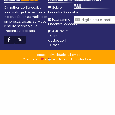
MAIL
O melhor de Sorocaba
Sobre
num só lugar! Dicas, onde
EncontraSorocaba
ir, o que fazer, as melhores
Fale com o
empresas, locais, serviços
EncontraSorocaba
e muito mais no guia
Encontra Sorocaba.
ANUNCIE
:
Com
destaque
|
Grátis
Termos
|
Privacidade
|
Sitemap
Criado com
e
pelo time do EncontraBrasil