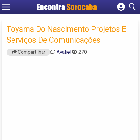
Encontra
Sorocaba
Cadastrar empresa
Fazer login
Toyama Do Nascimento Projetos E
Criar conta
Serviços De Comunicações
Compartilhar
Avalie!
270