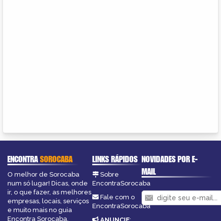
ENCONTRA
SOROCABA
LINKS RÁPIDOS
NOVIDADES POR E-
MAIL
O melhor de Sorocaba
Sobre
num só lugar! Dicas, onde
EncontraSorocaba
ir, o que fazer, as melhores
Fale com o
empresas, locais, serviços
EncontraSorocaba
e muito mais no guia
Encontra Sorocaba.
ANUNCIE
: