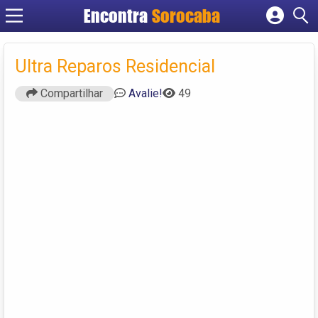
Encontra
Sorocaba
Cadastrar empresa
Fazer login
Ultra Reparos Residencial
Criar conta
Compartilhar
Avalie!
49