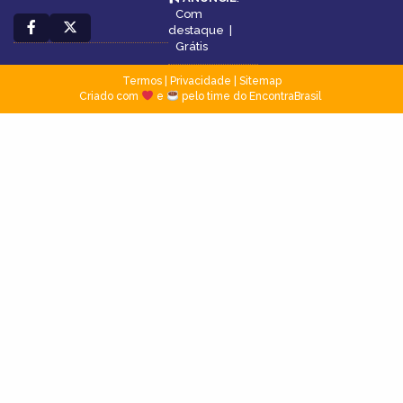
Com
destaque
|
Grátis
Termos
|
Privacidade
|
Sitemap
Criado com
e
pelo time do EncontraBrasil