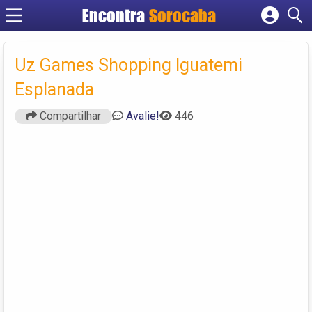
Encontra
Sorocaba
Cadastrar empresa
Fazer login
Uz Games Shopping Iguatemi
Criar conta
Esplanada
Compartilhar
Avalie!
446