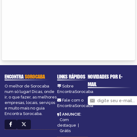
ENCONTRA
SOROCABA
LINKS RÁPIDOS
NOVIDADES POR E-
MAIL
O melhor de Sorocaba
Sobre
num só lugar! Dicas, onde
EncontraSorocaba
ir, o que fazer, as melhores
Fale com o
empresas, locais, serviços
EncontraSorocaba
e muito mais no guia
Encontra Sorocaba.
ANUNCIE
:
Com
destaque
|
Grátis