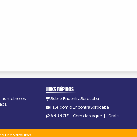
LINKS RÁPIDOS
, as melhores
Sobre EncontraSorocaba
aba.
Fale com o EncontraSorocaba
ANUNCIE
:
Com destaque
|
Grátis
do EncontraBrasil