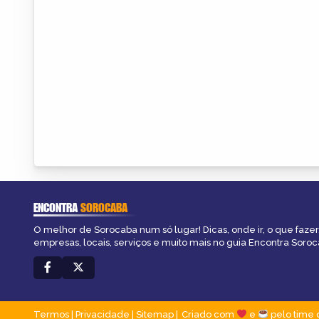
ENCONTRA
SOROCABA
O melhor de Sorocaba num só lugar! Dicas, onde ir, o que fazer
empresas, locais, serviços e muito mais no guia Encontra Soroc
Termos
|
Privacidade
|
Sitemap
Criado com
e
pelo time 