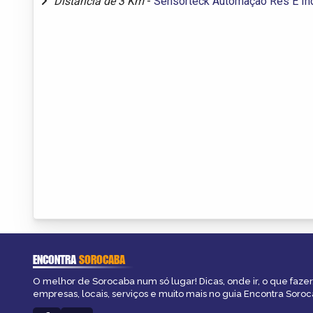
Distância de 3 Km
-
Sensorteck Automação Res E In
ENCONTRA
SOROCABA
O melhor de Sorocaba num só lugar! Dicas, onde ir, o que fazer
empresas, locais, serviços e muito mais no guia Encontra Soroc