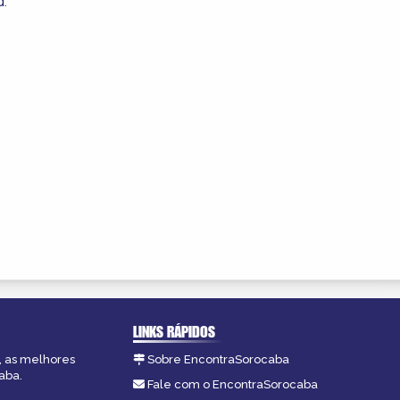
d.
LINKS RÁPIDOS
, as melhores
Sobre EncontraSorocaba
aba.
Fale com o EncontraSorocaba