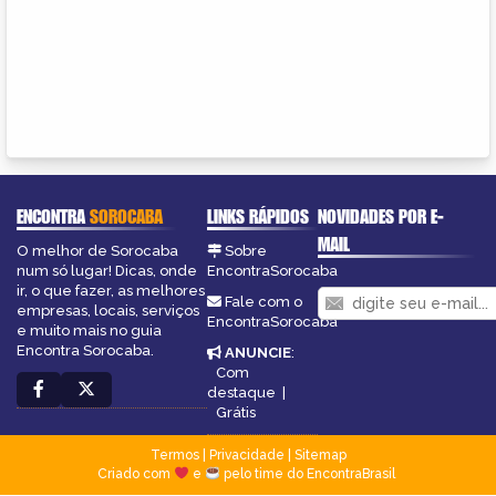
ENCONTRA
SOROCABA
LINKS RÁPIDOS
NOVIDADES POR E-
MAIL
O melhor de Sorocaba
Sobre
num só lugar! Dicas, onde
EncontraSorocaba
ir, o que fazer, as melhores
Fale com o
empresas, locais, serviços
EncontraSorocaba
e muito mais no guia
Encontra Sorocaba.
ANUNCIE
:
Com
destaque
|
Grátis
Termos
|
Privacidade
|
Sitemap
Criado com
e
pelo time do EncontraBrasil