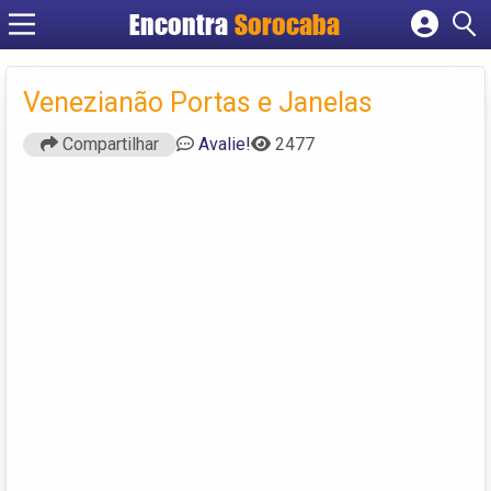
Encontra
Sorocaba
Cadastrar empresa
Fazer login
Venezianão Portas e Janelas
Criar conta
Compartilhar
Avalie!
2477