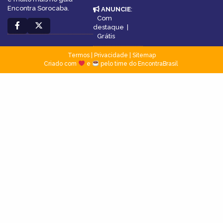
Encontra Sorocaba.
ANUNCIE
:
Com
destaque
|
Grátis
Termos
|
Privacidade
|
Sitemap
Criado com
e
pelo time do EncontraBrasil