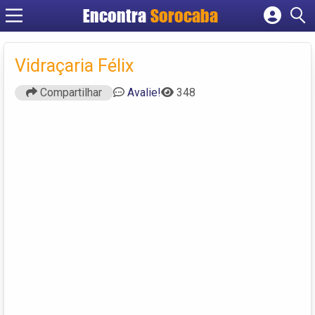
Encontra
Sorocaba
Cadastrar empresa
Fazer login
Vidraçaria Félix
Criar conta
Compartilhar
Avalie!
348