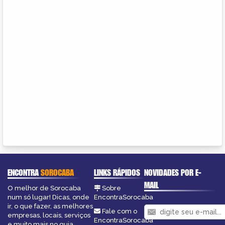
ENCONTRA
SOROCABA
LINKS RÁPIDOS
NOVIDADES POR E-
MAIL
O melhor de Sorocaba
Sobre
num só lugar! Dicas, onde
EncontraSorocaba
ir, o que fazer, as melhores
Fale com o
empresas, locais, serviços
EncontraSorocaba
e muito mais no guia