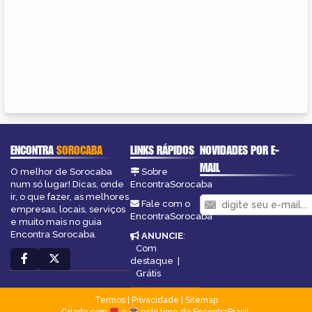
ENCONTRA
SOROCABA
LINKS RÁPIDOS
NOVIDADES POR E-
MAIL
O melhor de Sorocaba
Sobre
num só lugar! Dicas, onde
EncontraSorocaba
ir, o que fazer, as melhores
Fale com o
empresas, locais, serviços
EncontraSorocaba
e muito mais no guia
Encontra Sorocaba.
ANUNCIE
:
Com
destaque
|
Grátis
Termos
|
Privacidade
|
Sitemap
Criado com
e
pelo time do EncontraBrasil