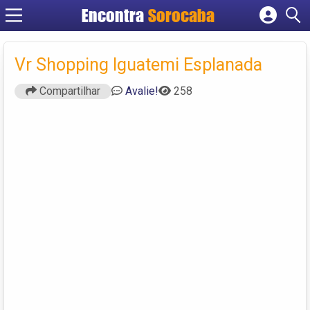
Encontra
Sorocaba
Cadastrar empresa
Fazer login
Vr Shopping Iguatemi Esplanada
Criar conta
Compartilhar
Avalie!
258