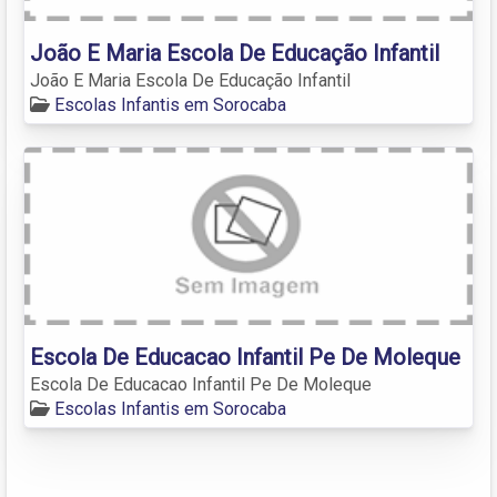
João E Maria Escola De Educação Infantil
João E Maria Escola De Educação Infantil
Escolas Infantis em Sorocaba
Escola De Educacao Infantil Pe De Moleque
Escola De Educacao Infantil Pe De Moleque
Escolas Infantis em Sorocaba