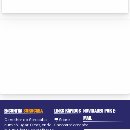
ENCONTRA
SOROCABA
LINKS RÁPIDOS
NOVIDADES POR E-
MAIL
O melhor de Sorocaba
Sobre
num só lugar! Dicas, onde
EncontraSorocaba