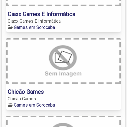
Ciaxx Games E Informática
Ciaxx Games E Informática
Games em Sorocaba
Chicão Games
Chicão Games
Games em Sorocaba