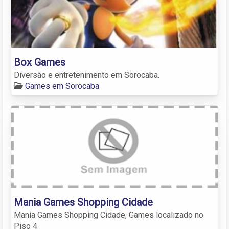
Box Games
Diversão e entretenimento em Sorocaba.
Games em Sorocaba
Mania Games Shopping Cidade
Mania Games Shopping Cidade, Games localizado no
Piso 4