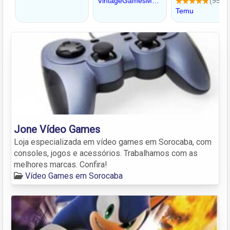
Jone Vídeo Games
Loja especializada em vídeo games em Sorocaba, com
consoles, jogos e acessórios. Trabalhamos com as
melhores marcas. Confira!
Vídeo Games em Sorocaba