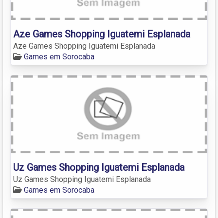
Aze Games Shopping Iguatemi Esplanada
Aze Games Shopping Iguatemi Esplanada
Games em Sorocaba
Uz Games Shopping Iguatemi Esplanada
Uz Games Shopping Iguatemi Esplanada
Games em Sorocaba