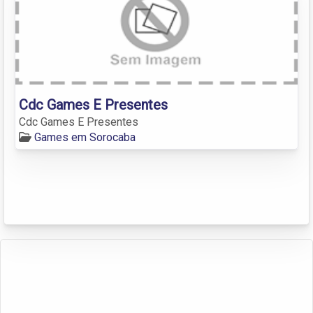
Cdc Games E Presentes
Cdc Games E Presentes
Games em Sorocaba