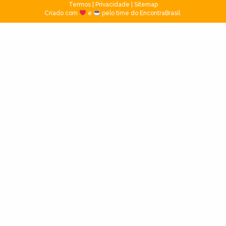
Termos
|
Privacidade
|
Sitemap
Criado com
e
pelo time do EncontraBrasil