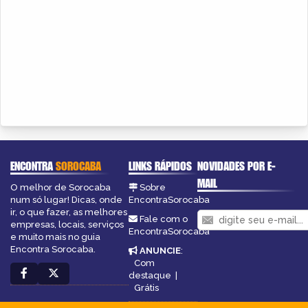
ENCONTRA
SOROCABA
LINKS RÁPIDOS
NOVIDADES POR E-
MAIL
O melhor de Sorocaba
Sobre
num só lugar! Dicas, onde
EncontraSorocaba
ir, o que fazer, as melhores
Fale com o
empresas, locais, serviços
EncontraSorocaba
e muito mais no guia
Encontra Sorocaba.
ANUNCIE
:
Com
destaque
|
Grátis