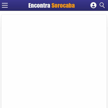
Encontra
Sorocaba
Cadastrar empresa
Fazer login
Criar conta