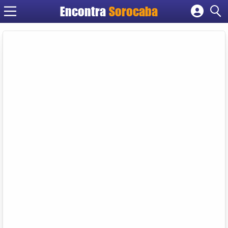
Encontra
Sorocaba
Cadastrar empresa
Fazer login
Criar conta