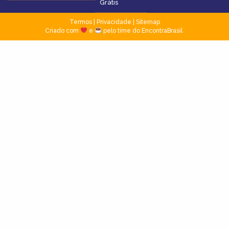
Grátis
Termos
|
Privacidade
|
Sitemap
Criado com
e
pelo time do EncontraBrasil