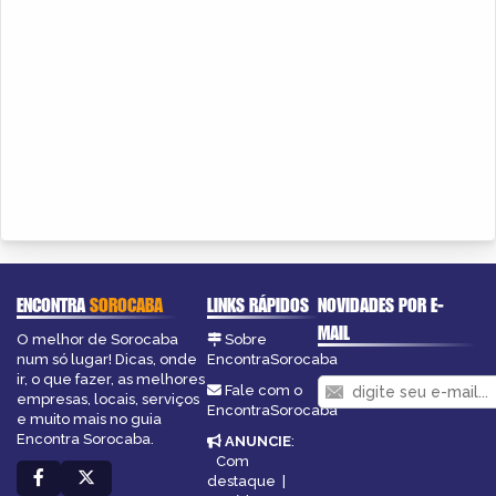
ENCONTRA
SOROCABA
LINKS RÁPIDOS
NOVIDADES POR E-
MAIL
O melhor de Sorocaba
Sobre
num só lugar! Dicas, onde
EncontraSorocaba
ir, o que fazer, as melhores
Fale com o
empresas, locais, serviços
EncontraSorocaba
e muito mais no guia
Encontra Sorocaba.
ANUNCIE
:
Com
destaque
|