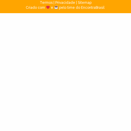
Termos
|
Privacidade
|
Sitemap
Criado com
e
pelo time do EncontraBrasil