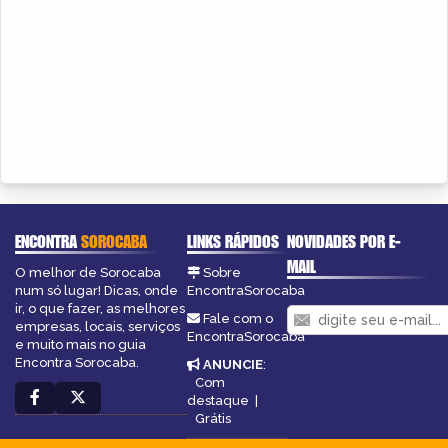
ENCONTRA
SOROCABA
LINKS RÁPIDOS
NOVIDADES POR E-
MAIL
O melhor de Sorocaba
Sobre
num só lugar! Dicas, onde
EncontraSorocaba
ir, o que fazer, as melhores
Fale com o
empresas, locais, serviços
EncontraSorocaba
e muito mais no guia
Encontra Sorocaba.
ANUNCIE
:
Com
destaque
|
Grátis