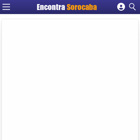
Encontra
Sorocaba
Cadastrar empresa
Fazer login
Criar conta