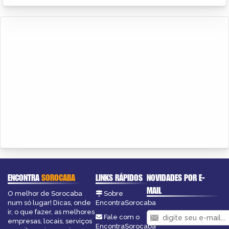
ENCONTRA
SOROCABA
LINKS RÁPIDOS
NOVIDADES POR E-
MAIL
O melhor de Sorocaba
Sobre
num só lugar! Dicas, onde
EncontraSorocaba
ir, o que fazer, as melhores
Fale com o
empresas, locais, serviços
EncontraSorocaba