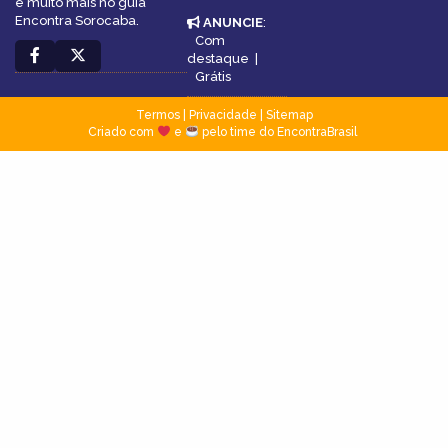
e muito mais no guia
Encontra Sorocaba.
ANUNCIE
:
Com
destaque
|
Grátis
Termos
|
Privacidade
|
Sitemap
Criado com
e
pelo time do EncontraBrasil