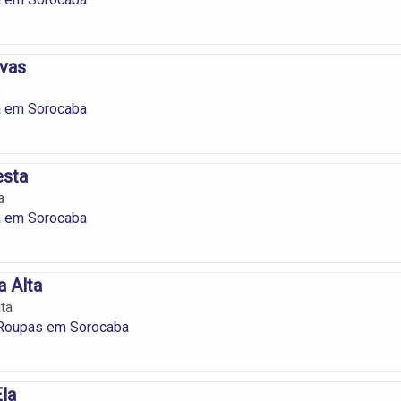
vas
s
 em Sorocaba
esta
a
 em Sorocaba
a Alta
ta
 Roupas em Sorocaba
Ela