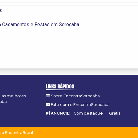
s
a Casamentos e Festas em Sorocaba
LINKS RÁPIDOS
, as melhores
Sobre EncontraSorocaba
aba.
Fale com o EncontraSorocaba
ANUNCIE
:
Com destaque
|
Grátis
do EncontraBrasil