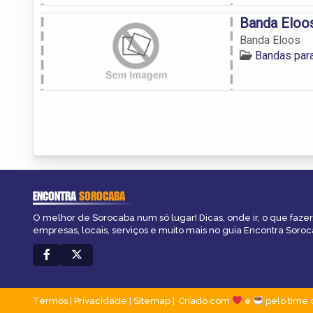
Banda Eloo
Banda Eloos
Bandas par
ENCONTRA
SOROCABA
O melhor de Sorocaba num só lugar! Dicas, onde ir, o que fazer
empresas, locais, serviços e muito mais no guia Encontra Soroc
Termos
|
Privacidade
|
Sitemap
Criado com
e
pelo time 