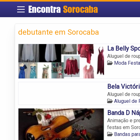
Encontra
Sorocaba
debutante em Sorocaba
La Belly Sp
Aluguel de ro
Moda Festa
Bela Victór
Aluguel de ro
Aluguel de
Banda D Ná
Animação e pr
festas em Sor
Bandas par