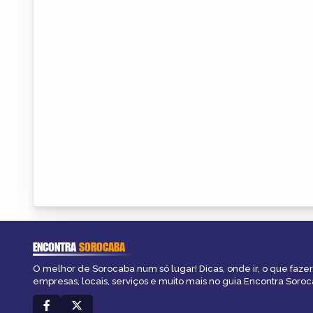
ENCONTRA
SOROCABA
O melhor de Sorocaba num só lugar! Dicas, onde ir, o que fazer
empresas, locais, serviços e muito mais no guia Encontra Soroc