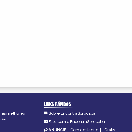
LINKS RÁPIDOS
, as melhores
Sobre EncontraSorocaba
aba.
Fale com o EncontraSorocaba
ANUNCIE
:
Com destaque
|
Grátis