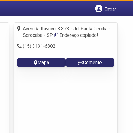
Entrar
Cadastrar empresa
Fazer login
Avenida Itavuvu, 3.373 - Jd. Santa Cecília -
Criar conta
Sorocaba - SP
Endereço copiado!
(15) 3131-6302
Mapa
Comente