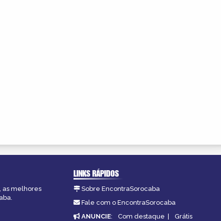
LINKS RÁPIDOS
, as melhores
Sobre EncontraSorocaba
aba.
Fale com o EncontraSorocaba
ANUNCIE
:
Com destaque
|
Grátis