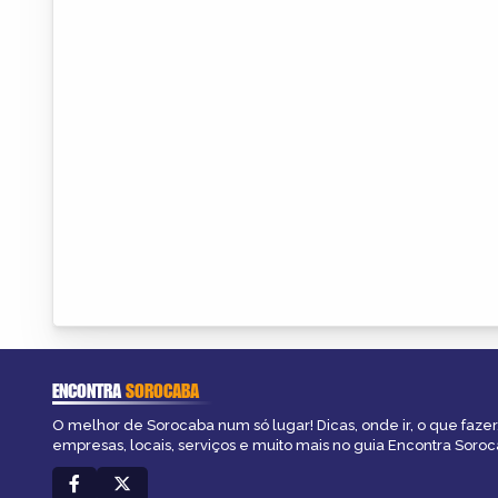
ENCONTRA
SOROCABA
O melhor de Sorocaba num só lugar! Dicas, onde ir, o que fazer
empresas, locais, serviços e muito mais no guia Encontra Soroc