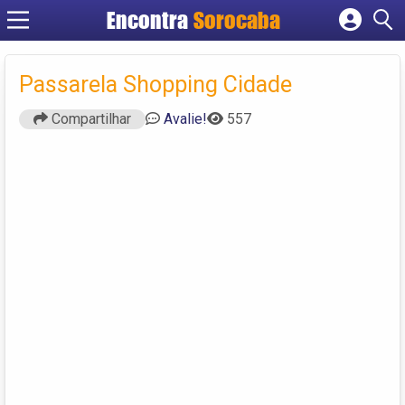
Encontra
Sorocaba
Cadastrar empresa
Fazer login
Passarela Shopping Cidade
Criar conta
Compartilhar
Avalie!
557