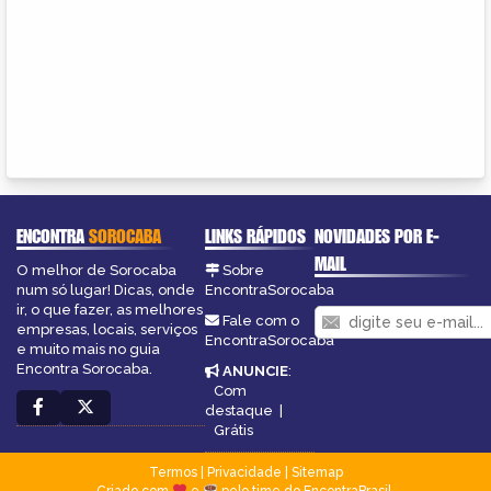
ENCONTRA
SOROCABA
LINKS RÁPIDOS
NOVIDADES POR E-
MAIL
O melhor de Sorocaba
Sobre
num só lugar! Dicas, onde
EncontraSorocaba
ir, o que fazer, as melhores
Fale com o
empresas, locais, serviços
EncontraSorocaba
e muito mais no guia
Encontra Sorocaba.
ANUNCIE
:
Com
destaque
|
Grátis
Termos
|
Privacidade
|
Sitemap
Criado com
e
pelo time do EncontraBrasil