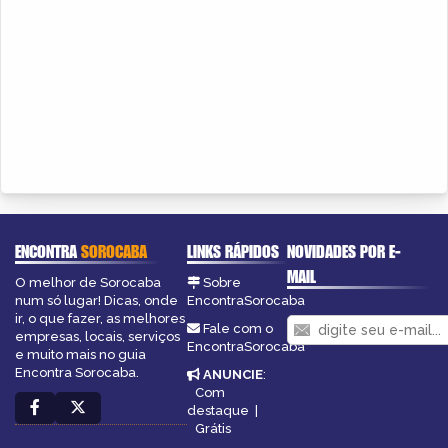
ENCONTRA
SOROCABA
LINKS RÁPIDOS
NOVIDADES POR E-
MAIL
O melhor de Sorocaba
Sobre
num só lugar! Dicas, onde
EncontraSorocaba
ir, o que fazer, as melhores
Fale com o
empresas, locais, serviços
EncontraSorocaba
e muito mais no guia
Encontra Sorocaba.
ANUNCIE
:
Com
destaque
|
Grátis