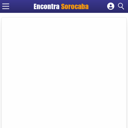
Encontra
Sorocaba
Cadastrar empresa
Fazer login
Criar conta