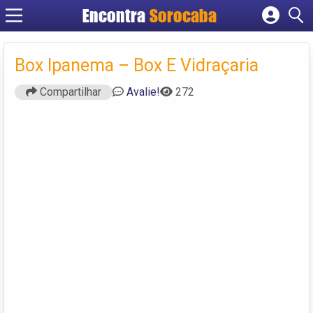
Encontra
Sorocaba
Cadastrar empresa
Fazer login
Box Ipanema – Box E Vidraçaria
Criar conta
Compartilhar
Avalie!
272