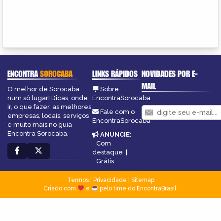
ENCONTRA
SOROCABA
LINKS RÁPIDOS
NOVIDADES POR E-
MAIL
O melhor de Sorocaba
Sobre
num só lugar! Dicas, onde
EncontraSorocaba
ir, o que fazer, as melhores
Fale com o
empresas, locais, serviços
EncontraSorocaba
e muito mais no guia
Encontra Sorocaba.
ANUNCIE
:
Com
destaque
|
Grátis
Termos
|
Privacidade
|
Sitemap
Criado com
e
pelo time do EncontraBrasil