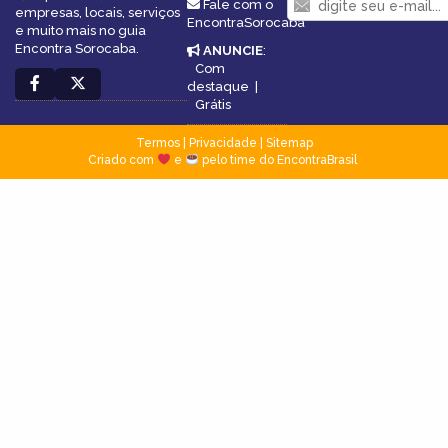
Fale com o
empresas, locais, serviços
EncontraSorocaba
e muito mais no guia
Encontra Sorocaba.
ANUNCIE
:
Com
destaque
|
Grátis
Termos
|
Privacidade
|
Sitemap
Criado com
e
pelo time do EncontraBrasil