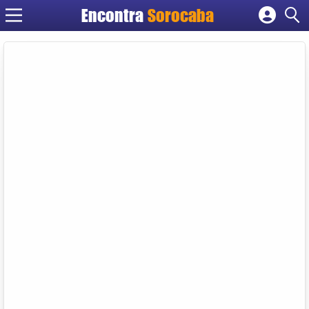
Encontra
Sorocaba
Cadastrar empresa
Fazer login
Criar conta