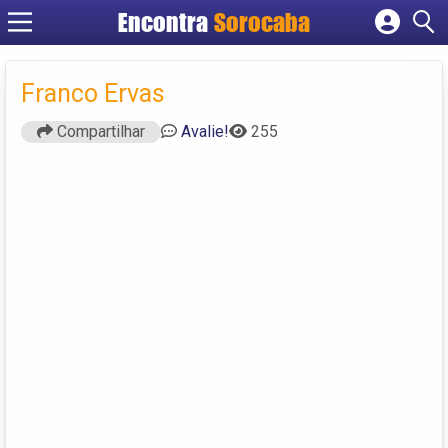
Encontra
Sorocaba
Cadastrar empresa
Fazer login
Franco Ervas
Criar conta
Compartilhar
Avalie!
255