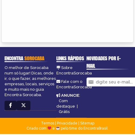
ENCONTRA
SOROCABA
LINKS RÁPIDOS
NOVIDADES POR E-
MAIL
O melhor de Sorocaba
Sobre
num só lugar! Dicas, onde
EncontraSorocaba
ir, o que fazer, as melhores
Fale com o
empresas, locais, serviços
EncontraSorocaba
e muito mais no guia
Encontra Sorocaba.
ANUNCIE
:
Com
destaque
|
Grátis
Termos
|
Privacidade
|
Sitemap
Criado com
e
pelo time do EncontraBrasil